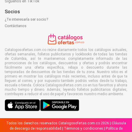
Síguenos en TikTok
Socios
¿Te interesaría ser socio?
Contáctanos
Catalogosofertas.com.co reúne diariamente todos los catálogos actuales,
ofertas semanales, folletos publicitarios y lookbooks de todas las tiendas
de Colombia, así te mantenemos completamente informado de las
promociones de los catálogos, descuentos y ofertas y podrás encontrar
fácilmente una oferta específica, rebaja o descuento durante las
temporadas de descuentos de las tiendas de tu zona. Nuestro sitio es el
primero en mostrar los catálogos más recientes, incluso antes de que te
lleguen al correo, y por supuesto también podrás verlos desde tu trabajo,
escuela o tienda. Coloca Catalogosofertas.com.co en tus favoritos y ahorra
mucho tiempo y dinero. Además, leyendo folletos publicitarios digitales,
contribuyes a reducir el uso de papel y favoreces nuestro medio ambiente.
Todos los derechos reservados Catalogosofertas.com.co 2026 |
Cláusula
de descargo de responsabilidad
|
Términos y condiciones
|
Política de