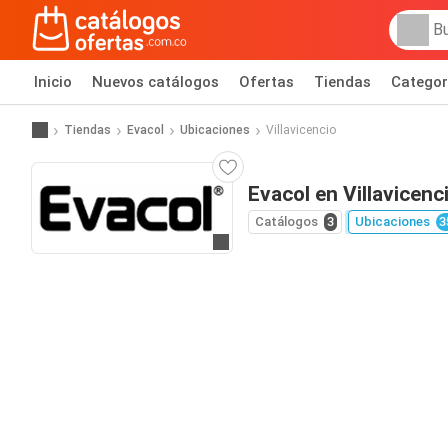
Inicio
Nuevos catálogos
Ofertas
Tiendas
Categor
Tiendas
Evacol
Ubicaciones
Villavicencio
Evacol en Villavicenc
Catálogos
3
Ubicaciones
3
Ir al sitio