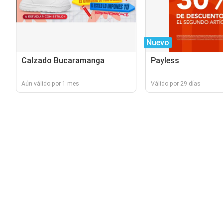
Nuevo
Calzado Bucaramanga
Payless
Aún válido por 1 mes
Válido por 29 días