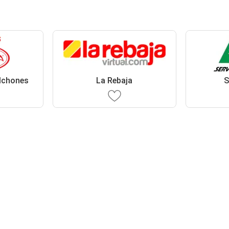
lchones
La Rebaja
S