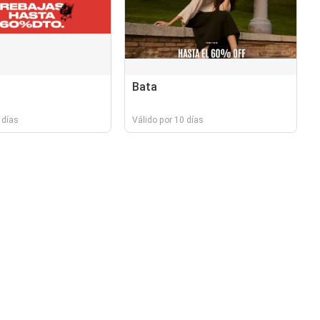
Bata
 días
Válido por 10 días