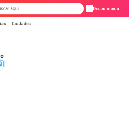
Desconocido
ías
Ciudades
io
5