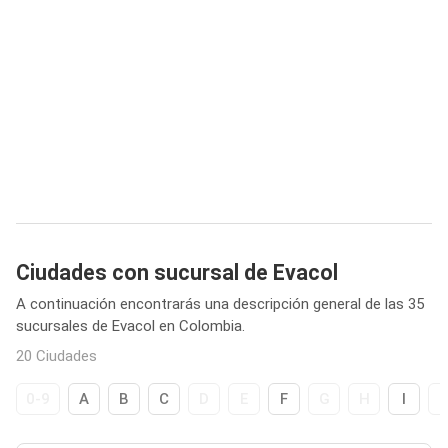
Ciudades con sucursal de Evacol
A continuación encontrarás una descripción general de las 35
sucursales de Evacol en Colombia.
20 Ciudades
0-9
A
B
C
D
E
F
G
H
I