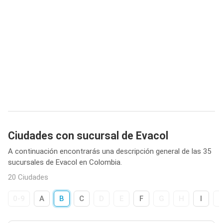
Ciudades con sucursal de Evacol
A continuación encontrarás una descripción general de las 35
sucursales de Evacol en Colombia.
20 Ciudades
0-9
A
B
C
D
E
F
G
H
I