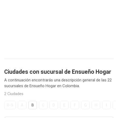
Ciudades con sucursal de Ensueño Hogar
A continuación encontrarás una descripción general de las 22
sucursales de Ensueño Hogar en Colombia.
2 Ciudades
0-9
A
B
C
D
E
F
G
H
I