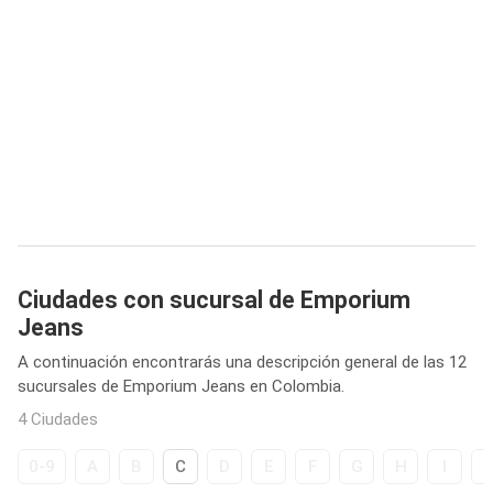
Ciudades con sucursal de Emporium
Jeans
A continuación encontrarás una descripción general de las 12
sucursales de Emporium Jeans en Colombia.
4 Ciudades
0-9
A
B
C
D
E
F
G
H
I