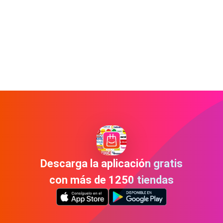
Descarga la aplicación gratis
con más de 1250 tiendas