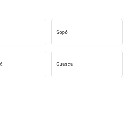
Sopó
pá
Guasca