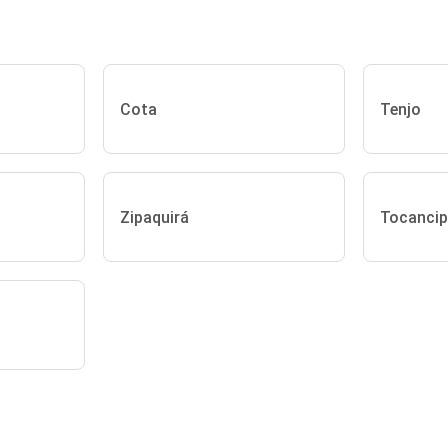
Cota
Tenjo
Zipaquirá
Tocanci