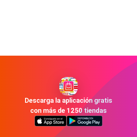
Descarga la aplicación gratis
con más de 1250 tiendas