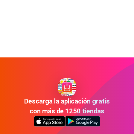
Descarga la aplicación gratis
con más de 1250 tiendas