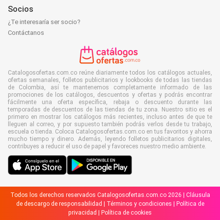
Socios
¿Te interesaría ser socio?
Contáctanos
Catalogosofertas.com.co reúne diariamente todos los catálogos actuales,
ofertas semanales, folletos publicitarios y lookbooks de todas las tiendas
de Colombia, así te mantenemos completamente informado de las
promociones de los catálogos, descuentos y ofertas y podrás encontrar
fácilmente una oferta específica, rebaja o descuento durante las
temporadas de descuentos de las tiendas de tu zona. Nuestro sitio es el
primero en mostrar los catálogos más recientes, incluso antes de que te
lleguen al correo, y por supuesto también podrás verlos desde tu trabajo,
escuela o tienda. Coloca Catalogosofertas.com.co en tus favoritos y ahorra
mucho tiempo y dinero. Además, leyendo folletos publicitarios digitales,
contribuyes a reducir el uso de papel y favoreces nuestro medio ambiente.
Todos los derechos reservados Catalogosofertas.com.co 2026 |
Cláusula
de descargo de responsabilidad
|
Términos y condiciones
|
Política de
privacidad
|
Política de cookies