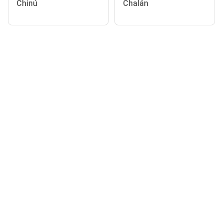
Chinú
Chalán