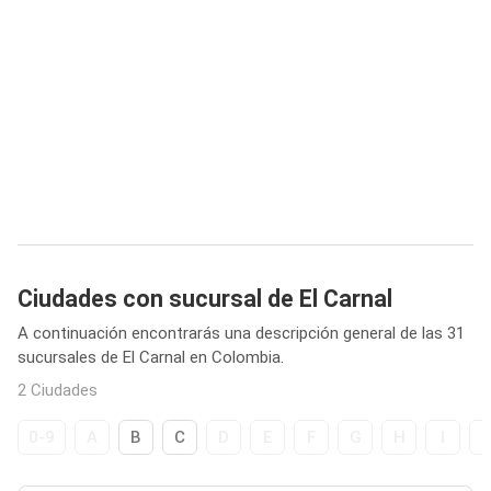
Ciudades con sucursal de El Carnal
A continuación encontrarás una descripción general de las 31
sucursales de El Carnal en Colombia.
2 Ciudades
0-9
A
B
C
D
E
F
G
H
I