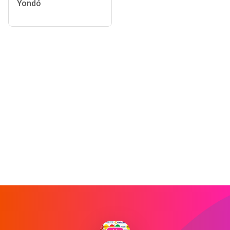
Yondó