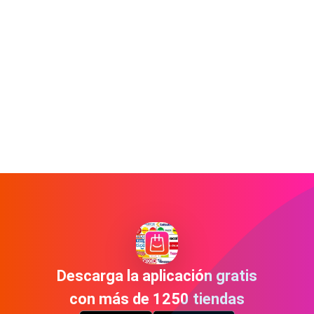
Descarga la aplicación gratis
con más de 1250 tiendas