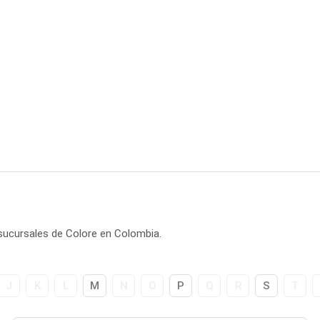
 sucursales de Colore en Colombia.
J
K
L
M
N
O
P
Q
R
S
T