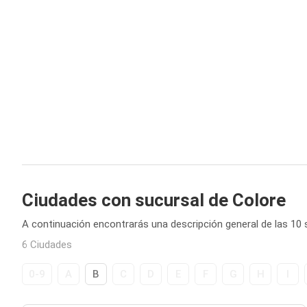
Ciudades con sucursal de Colore
A continuación encontrarás una descripción general de las 10
6 Ciudades
0-9
A
B
C
D
E
F
G
H
I