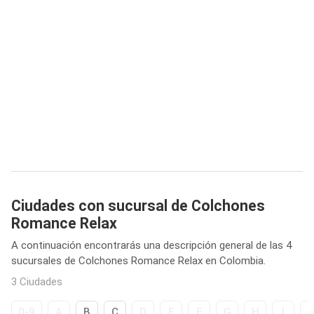
Ciudades con sucursal de Colchones
Romance Relax
A continuación encontrarás una descripción general de las 4
sucursales de Colchones Romance Relax en Colombia.
3 Ciudades
0-9
A
B
C
D
E
F
G
H
I