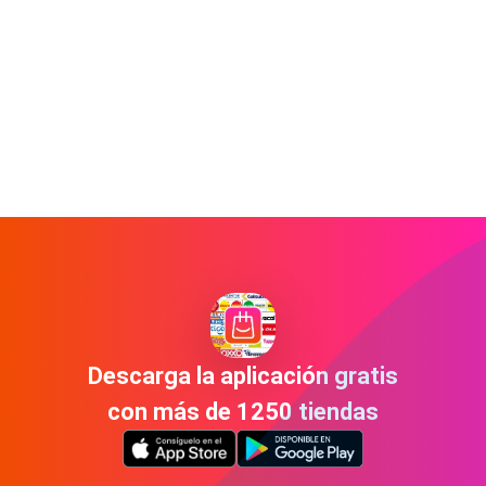
Descarga la aplicación gratis
con más de 1250 tiendas