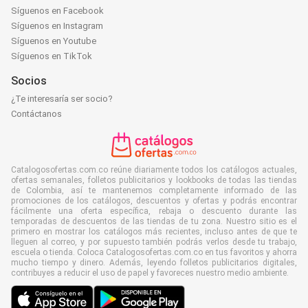
Síguenos en Facebook
Síguenos en Instagram
Síguenos en Youtube
Síguenos en TikTok
Socios
¿Te interesaría ser socio?
Contáctanos
Catalogosofertas.com.co reúne diariamente todos los catálogos actuales,
ofertas semanales, folletos publicitarios y lookbooks de todas las tiendas
de Colombia, así te mantenemos completamente informado de las
promociones de los catálogos, descuentos y ofertas y podrás encontrar
fácilmente una oferta específica, rebaja o descuento durante las
temporadas de descuentos de las tiendas de tu zona. Nuestro sitio es el
primero en mostrar los catálogos más recientes, incluso antes de que te
lleguen al correo, y por supuesto también podrás verlos desde tu trabajo,
escuela o tienda. Coloca Catalogosofertas.com.co en tus favoritos y ahorra
mucho tiempo y dinero. Además, leyendo folletos publicitarios digitales,
contribuyes a reducir el uso de papel y favoreces nuestro medio ambiente.