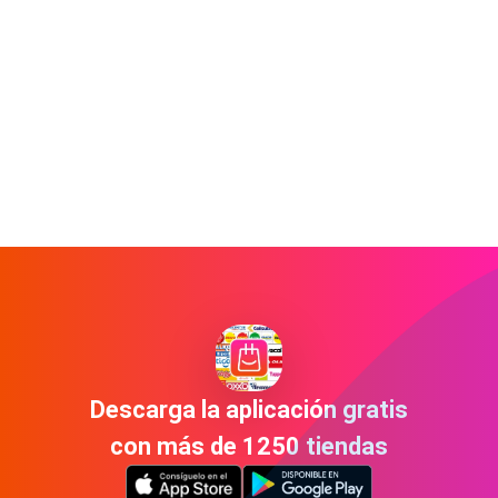
Descarga la aplicación gratis
con más de 1250 tiendas