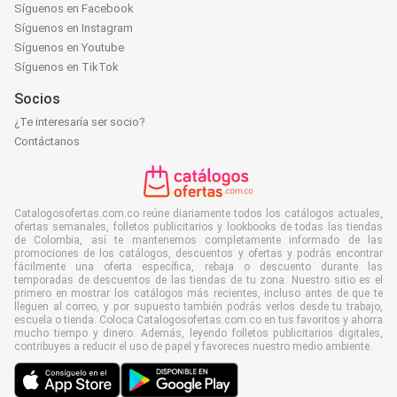
Síguenos en Facebook
Síguenos en Instagram
Síguenos en Youtube
Síguenos en TikTok
Socios
¿Te interesaría ser socio?
Contáctanos
Catalogosofertas.com.co reúne diariamente todos los catálogos actuales,
ofertas semanales, folletos publicitarios y lookbooks de todas las tiendas
de Colombia, así te mantenemos completamente informado de las
promociones de los catálogos, descuentos y ofertas y podrás encontrar
fácilmente una oferta específica, rebaja o descuento durante las
temporadas de descuentos de las tiendas de tu zona. Nuestro sitio es el
primero en mostrar los catálogos más recientes, incluso antes de que te
lleguen al correo, y por supuesto también podrás verlos desde tu trabajo,
escuela o tienda. Coloca Catalogosofertas.com.co en tus favoritos y ahorra
mucho tiempo y dinero. Además, leyendo folletos publicitarios digitales,
contribuyes a reducir el uso de papel y favoreces nuestro medio ambiente.