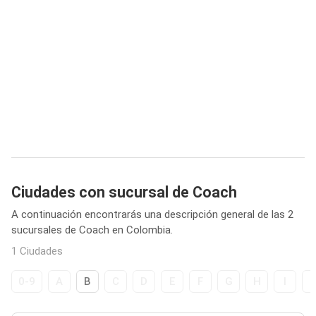
Ciudades con sucursal de Coach
A continuación encontrarás una descripción general de las 2
sucursales de Coach en Colombia.
1 Ciudades
0-9
A
B
C
D
E
F
G
H
I