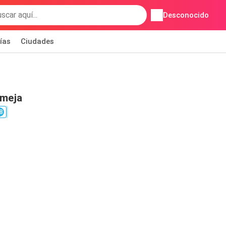
Desconocido
ías
Ciudades
rmeja
8