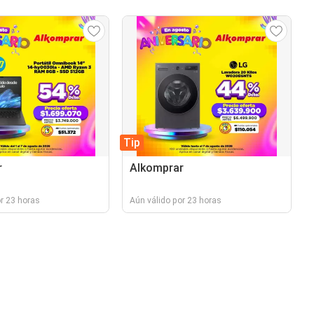
Tip
r
Alkomprar
r 23 horas
Aún válido por 23 horas