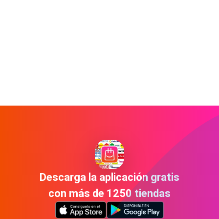
Descarga la aplicación gratis
con más de 1250 tiendas