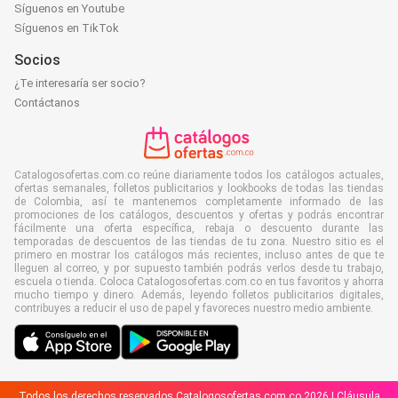
Síguenos en Youtube
Síguenos en TikTok
Socios
¿Te interesaría ser socio?
Contáctanos
Catalogosofertas.com.co reúne diariamente todos los catálogos actuales,
ofertas semanales, folletos publicitarios y lookbooks de todas las tiendas
de Colombia, así te mantenemos completamente informado de las
promociones de los catálogos, descuentos y ofertas y podrás encontrar
fácilmente una oferta específica, rebaja o descuento durante las
temporadas de descuentos de las tiendas de tu zona. Nuestro sitio es el
primero en mostrar los catálogos más recientes, incluso antes de que te
lleguen al correo, y por supuesto también podrás verlos desde tu trabajo,
escuela o tienda. Coloca Catalogosofertas.com.co en tus favoritos y ahorra
mucho tiempo y dinero. Además, leyendo folletos publicitarios digitales,
contribuyes a reducir el uso de papel y favoreces nuestro medio ambiente.
Todos los derechos reservados Catalogosofertas.com.co 2026 |
Cláusula