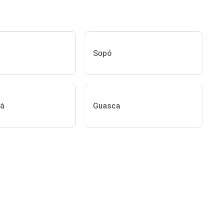
Sopó
pá
Guasca