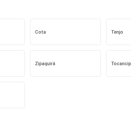
Cota
Tenjo
Zipaquirá
Tocanci