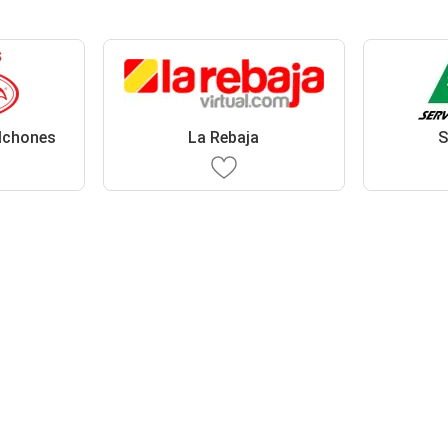
lchones
La Rebaja
S