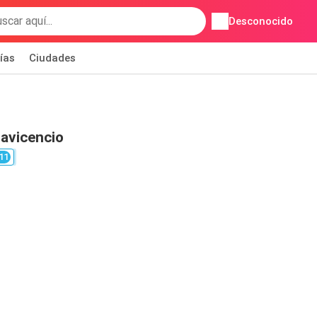
Desconocido
ías
Ciudades
lavicencio
11