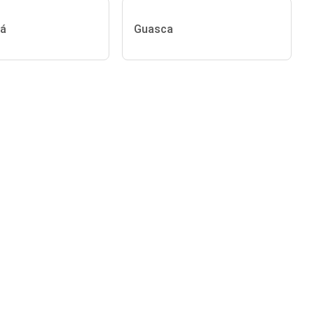
pá
Guasca