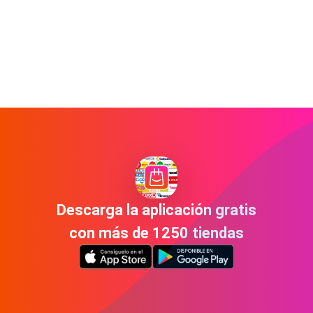
Descarga la aplicación gratis
con más de 1250 tiendas