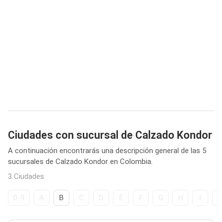
Ciudades con sucursal de Calzado Kondor
A continuación encontrarás una descripción general de las 5
sucursales de Calzado Kondor en Colombia.
3 Ciudades
0-9
A
B
C
D
E
F
G
H
I