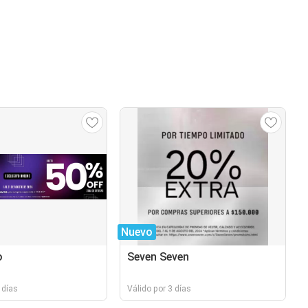
Nuevo
o
Seven Seven
 días
Válido por 3 días