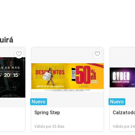
uirá
Nuevo
Nuevo
Spring Step
Calzatod
Válido por 25 días
Válido por 24