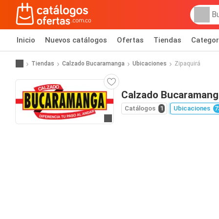
Inicio
Nuevos catálogos
Ofertas
Tiendas
Categor
Tiendas
Calzado Bucaramanga
Ubicaciones
Zipaquirá
Calzado Bucaramanga
Catálogos
1
Ubicaciones
7
Ir al sitio