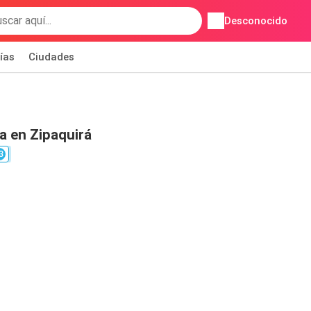
Desconocido
ías
Ciudades
 en Zipaquirá
3