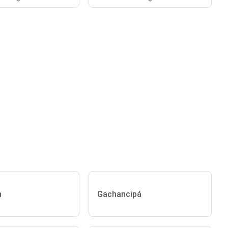
n
Gachancipá