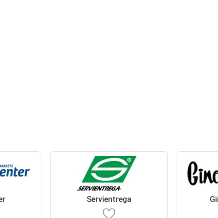
er
Servientrega
Gi