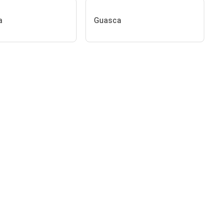
a
Guasca