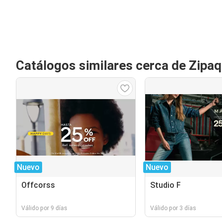
Catálogos similares cerca de Zipaq
Nuevo
Nuevo
Offcorss
Studio F
Válido por 9 días
Válido por 3 días