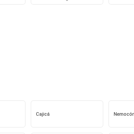
Cajicá
Nemocó