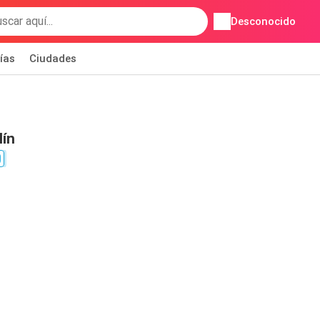
Desconocido
ías
Ciudades
lín