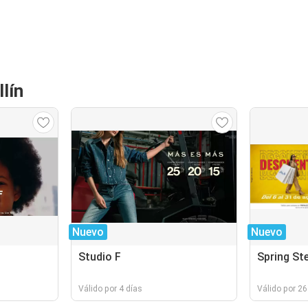
lín
Nuevo
Nuevo
Studio F
Spring St
Válido por 4 días
Válido por 26