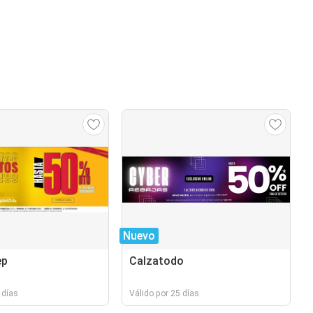
Nuevo
ep
Calzatodo
 días
Válido por 25 días