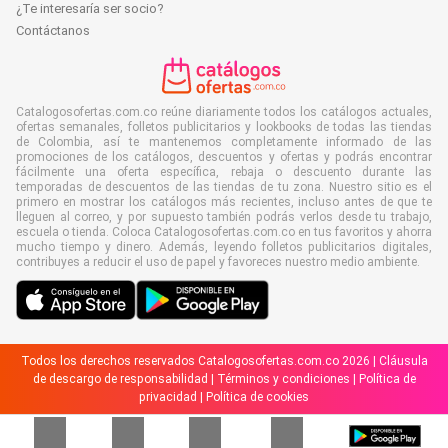
¿Te interesaría ser socio?
Contáctanos
Catalogosofertas.com.co reúne diariamente todos los catálogos actuales,
ofertas semanales, folletos publicitarios y lookbooks de todas las tiendas
de Colombia, así te mantenemos completamente informado de las
promociones de los catálogos, descuentos y ofertas y podrás encontrar
fácilmente una oferta específica, rebaja o descuento durante las
temporadas de descuentos de las tiendas de tu zona. Nuestro sitio es el
primero en mostrar los catálogos más recientes, incluso antes de que te
lleguen al correo, y por supuesto también podrás verlos desde tu trabajo,
escuela o tienda. Coloca Catalogosofertas.com.co en tus favoritos y ahorra
mucho tiempo y dinero. Además, leyendo folletos publicitarios digitales,
contribuyes a reducir el uso de papel y favoreces nuestro medio ambiente.
Todos los derechos reservados Catalogosofertas.com.co 2026 |
Cláusula
de descargo de responsabilidad
|
Términos y condiciones
|
Política de
privacidad
|
Política de cookies