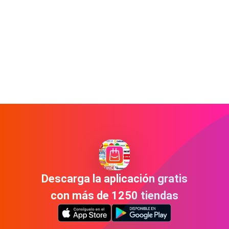
Descarga la aplicación gratis
con más de 1250 tiendas