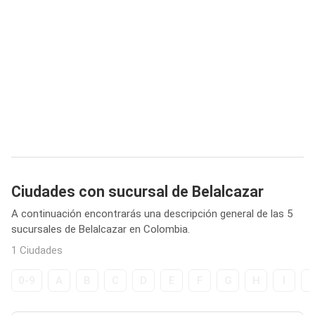
Ciudades con sucursal de Belalcazar
A continuación encontrarás una descripción general de las 5
sucursales de Belalcazar en Colombia.
1 Ciudades
0-9
A
B
C
D
E
F
G
H
I