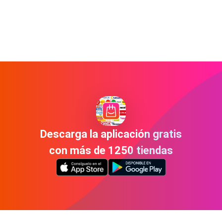
Descarga la aplicación gratis
con más de 1250 tiendas