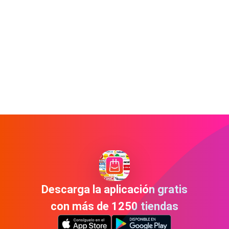
Descarga la aplicación gratis
con más de 1250 tiendas