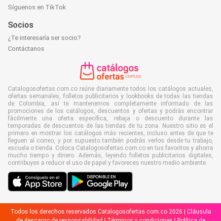
Síguenos en TikTok
Socios
¿Te interesaría ser socio?
Contáctanos
Catalogosofertas.com.co reúne diariamente todos los catálogos actuales,
ofertas semanales, folletos publicitarios y lookbooks de todas las tiendas
de Colombia, así te mantenemos completamente informado de las
promociones de los catálogos, descuentos y ofertas y podrás encontrar
fácilmente una oferta específica, rebaja o descuento durante las
temporadas de descuentos de las tiendas de tu zona. Nuestro sitio es el
primero en mostrar los catálogos más recientes, incluso antes de que te
lleguen al correo, y por supuesto también podrás verlos desde tu trabajo,
escuela o tienda. Coloca Catalogosofertas.com.co en tus favoritos y ahorra
mucho tiempo y dinero. Además, leyendo folletos publicitarios digitales,
contribuyes a reducir el uso de papel y favoreces nuestro medio ambiente.
Todos los derechos reservados Catalogosofertas.com.co 2026 |
Cláusula
de descargo de responsabilidad
|
Términos y condiciones
|
Política de