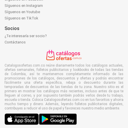
Síguenos en Instagram
Síguenos en Youtube
Síguenos en TikTok
Socios
¿Te interesaría ser socio?
Contáctanos
Catalogosofertas.com.co reúne diariamente todos los catálogos actuales,
ofertas semanales, folletos publicitarios y lookbooks de todas las tiendas
de Colombia, así te mantenemos completamente informado de las
promociones de los catálogos, descuentos y ofertas y podrás encontrar
fácilmente una oferta específica, rebaja o descuento durante las
temporadas de descuentos de las tiendas de tu zona. Nuestro sitio es el
primero en mostrar los catálogos más recientes, incluso antes de que te
lleguen al correo, y por supuesto también podrás verlos desde tu trabajo,
escuela o tienda. Coloca Catalogosofertas.com.co en tus favoritos y ahorra
mucho tiempo y dinero. Además, leyendo folletos publicitarios digitales,
contribuyes a reducir el uso de papel y favoreces nuestro medio ambiente.