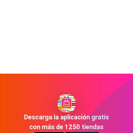
Descarga la aplicación gratis
con más de 1250 tiendas