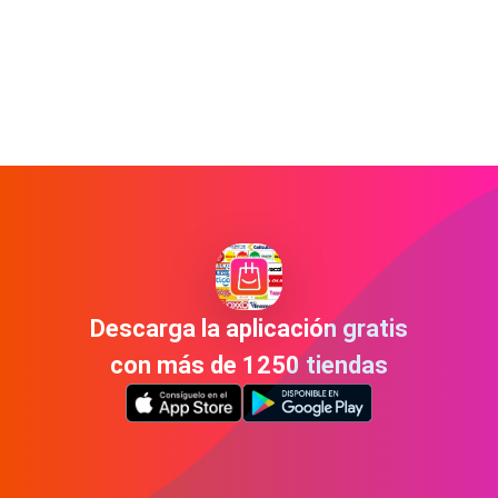
Descarga la aplicación gratis
con más de 1250 tiendas