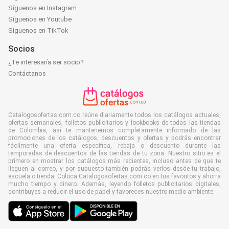
Síguenos en Instagram
Síguenos en Youtube
Síguenos en TikTok
Socios
¿Te interesaría ser socio?
Contáctanos
Catalogosofertas.com.co reúne diariamente todos los catálogos actuales,
ofertas semanales, folletos publicitarios y lookbooks de todas las tiendas
de Colombia, así te mantenemos completamente informado de las
promociones de los catálogos, descuentos y ofertas y podrás encontrar
fácilmente una oferta específica, rebaja o descuento durante las
temporadas de descuentos de las tiendas de tu zona. Nuestro sitio es el
primero en mostrar los catálogos más recientes, incluso antes de que te
lleguen al correo, y por supuesto también podrás verlos desde tu trabajo,
escuela o tienda. Coloca Catalogosofertas.com.co en tus favoritos y ahorra
mucho tiempo y dinero. Además, leyendo folletos publicitarios digitales,
contribuyes a reducir el uso de papel y favoreces nuestro medio ambiente.