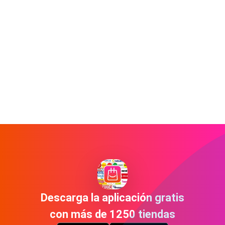
Descarga la aplicación gratis
con más de 1250 tiendas