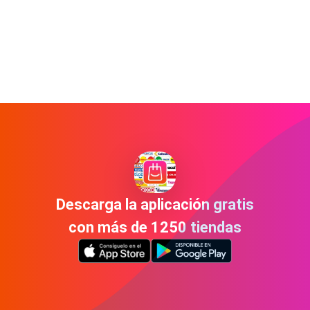
Descarga la aplicación gratis
con más de 1250 tiendas