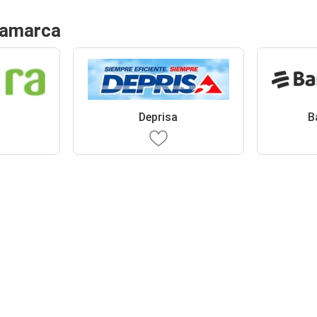
namarca
Deprisa
B