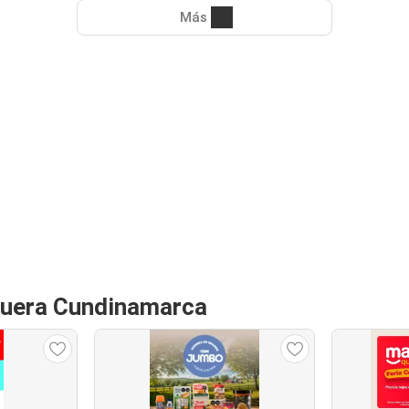
Más
quera Cundinamarca