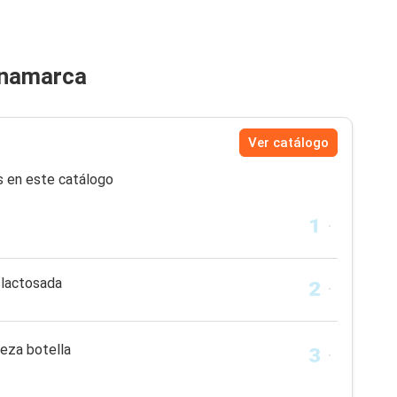
inamarca
Ver catálogo
s en este catálogo
slactosada
veza botella