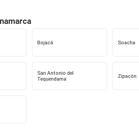
inamarca
Bojacá
Soacha
San Antonio del
Zipacón
Tequendama