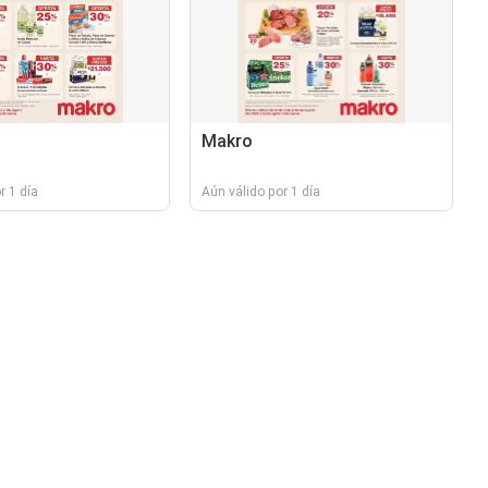
Makro
r 1 día
Aún válido por 1 día