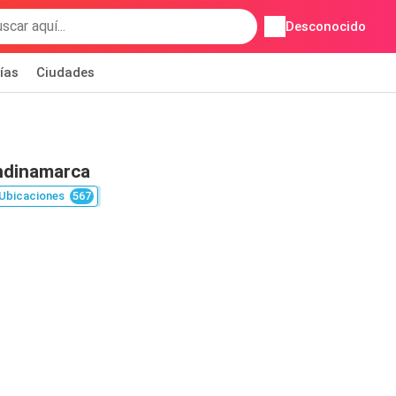
Desconocido
ías
Ciudades
ndinamarca
Ubicaciones
567