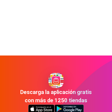
Descarga la aplicación gratis
con más de 1250 tiendas