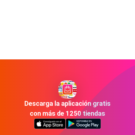
Descarga la aplicación gratis
con más de 1250 tiendas