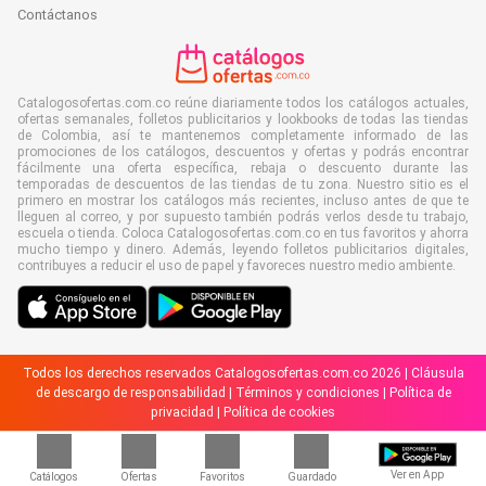
Contáctanos
Catalogosofertas.com.co reúne diariamente todos los catálogos actuales,
ofertas semanales, folletos publicitarios y lookbooks de todas las tiendas
de Colombia, así te mantenemos completamente informado de las
promociones de los catálogos, descuentos y ofertas y podrás encontrar
fácilmente una oferta específica, rebaja o descuento durante las
temporadas de descuentos de las tiendas de tu zona. Nuestro sitio es el
primero en mostrar los catálogos más recientes, incluso antes de que te
lleguen al correo, y por supuesto también podrás verlos desde tu trabajo,
escuela o tienda. Coloca Catalogosofertas.com.co en tus favoritos y ahorra
mucho tiempo y dinero. Además, leyendo folletos publicitarios digitales,
contribuyes a reducir el uso de papel y favoreces nuestro medio ambiente.
Todos los derechos reservados Catalogosofertas.com.co 2026 |
Cláusula
de descargo de responsabilidad
|
Términos y condiciones
|
Política de
privacidad
|
Política de cookies
Ver en App
Catálogos
Ofertas
Favoritos
Guardado