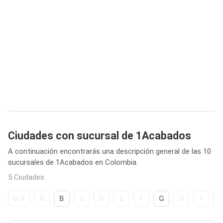
Ciudades con sucursal de 1Acabados
A continuación encontrarás una descripción general de las 10
sucursales de 1Acabados en Colombia.
5 Ciudades
0-9
A
B
C
D
E
F
G
H
I