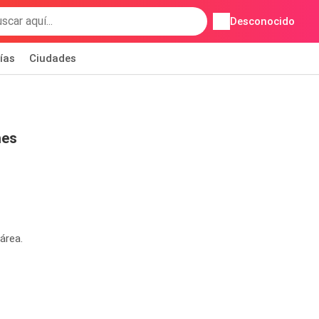
Desconocido
ías
Ciudades
nes
área.