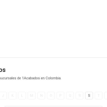
os
0 sucursales de 1Acabados en Colombia.
J
K
L
M
N
O
P
Q
R
S
T