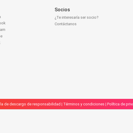
Socios
n
¿Te interesaría ser socio?
ook
Contáctanos
ram
be
k
la de descargo de responsabilidad
|
Términos y condiciones
|
Política de pri