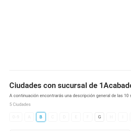
Ciudades con sucursal de 1Acabad
A continuación encontrarás una descripción general de las 1
5 Ciudades
0-9
A
B
C
D
E
F
G
H
I