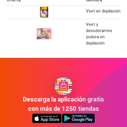
Oferta
Nombre
Veet en depilación
Veet y
desodorantes
yodora en
depilación
Descarga la aplicación gratis
con más de 1250 tiendas