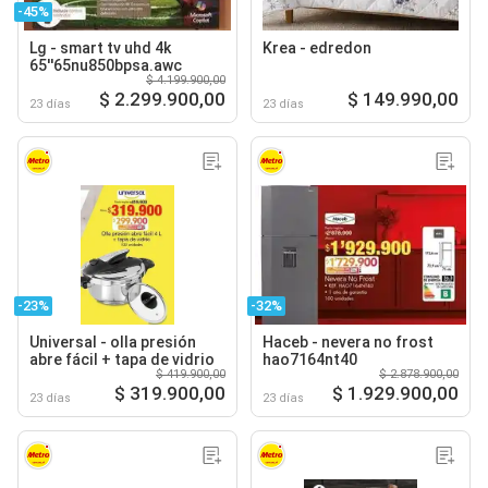
-45%
Lg - smart tv uhd 4k
Krea - edredon
65''65nu850bpsa.awc
$ 4.199.900,00
$ 2.299.900,00
$ 149.990,00
23 días
23 días
-23%
-32%
Universal - olla presión
Haceb - nevera no frost
abre fácil + tapa de vidrio
hao7164nt40
$ 419.900,00
$ 2.878.900,00
$ 319.900,00
$ 1.929.900,00
23 días
23 días