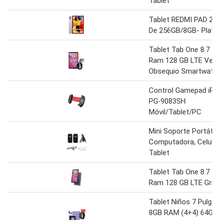
Tablet
Tablet REDMI PAD 2 
De 256GB/8GB- Plata
Tablet Tab One 8.7 4
Ram 128 GB LTE Verd
Obsequio Smartwatc
Control Gamepad iPe
PG‑9083SH
Móvil/Tablet/PC
Mini Soporte Portátil 
Computadora, Celular
Tablet
Tablet Tab One 8.7 4
Ram 128 GB LTE Gris
Tablet Niños 7 Pulga
8GB RAM (4+4) 64GB