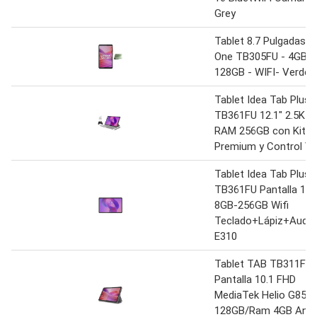
Grey
Tablet 8.7 Pulgadas T
One TB305FU - 4GB -
128GB - WIFI- Verde
Tablet Idea Tab Plus
TB361FU 12.1″ 2.5K 8
RAM 256GB con Kit
Premium y Control V
Tablet Idea Tab Plus
TB361FU Pantalla 12,
8GB-256GB Wifi
Teclado+Lápiz+Audi
E310
Tablet TAB TB311FU
Pantalla 10.1 FHD
MediaTek Helio G85
128GB/Ram 4GB Andr