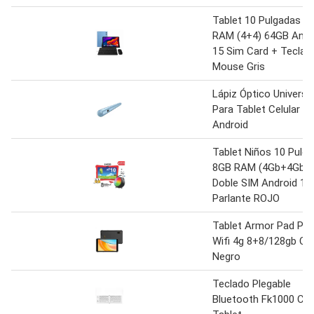
Tablet 10 Pulgadas 8
RAM (4+4) 64GB Andr
15 Sim Card + Teclad
Mouse Gris
Lápiz Óptico Universa
Para Tablet Celular Io
Android
Tablet Niños 10 Pulg
8GB RAM (4Gb+4Gb) 
Doble SIM Android 14
Parlante ROJO
Tablet Armor Pad Pro
Wifi 4g 8+8/128gb Co
Negro
Teclado Plegable
Bluetooth Fk1000 Cel