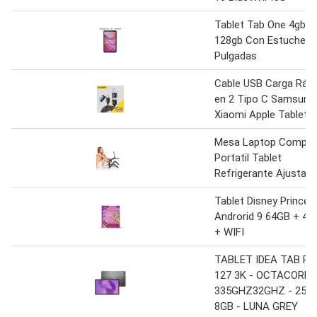
Tablet Tab One 4gb 
128gb Con Estuche 8.
Pulgadas
Cable USB Carga Rápi
en 2 Tipo C Samsung
Xiaomi Apple Tablet
Mesa Laptop Comput
Portatil Tablet
Refrigerante Ajustabl
Tablet Disney Princes
Androrid 9 64GB + 4
+ WIFI
TABLET IDEA TAB PR
127 3K - OCTACORE
335GHZ32GHZ - 256G
8GB - LUNA GREY