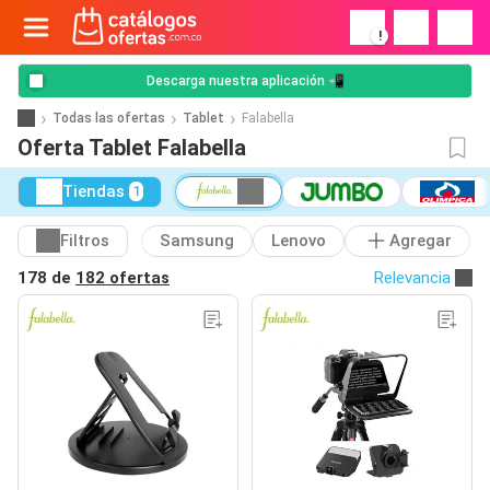
!
Descarga nuestra aplicación 📲
Todas las ofertas
Tablet
Falabella
Oferta Tablet Falabella
Tiendas
1
Filtros
Samsung
Lenovo
Agregar
178 de
182 ofertas
Relevancia