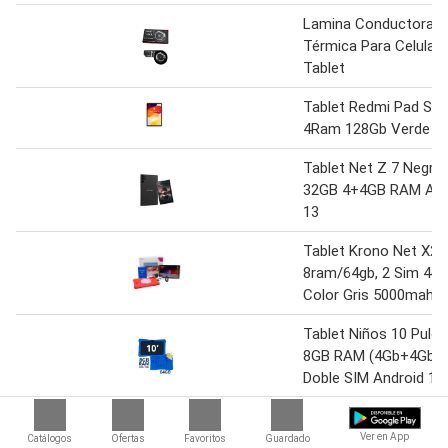
Lamina Conductora
Térmica Para Celular 
Tablet
Tablet Redmi Pad SE
4Ram 128Gb Verde
Tablet Net Z 7 Negra
32GB 4+4GB RAM And
13
Tablet Krono Net X2
8ram/64gb, 2 Sim 4g ,
Color Gris 5000mah
Tablet Niños 10 Pulg
8GB RAM (4Gb+4Gb) 
Doble SIM Android 14
Tablet Niños 10 Pulg
8GB RAM (4Gb+4Gb) 
Ver en App
Catálogos
Ofertas
Favoritos
Guardado