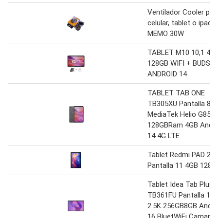
Ventilador Cooler par
celular, tablet o ipad 
MEMO 30W
TABLET M10 10,1 4G
128GB WIFI + BUDS
ANDROID 14
TABLET TAB ONE
TB305XU Pantalla 8.7
MediaTek Helio G85
128GBRam 4GB Andro
14 4G LTE
Tablet Redmi PAD 2
Pantalla 11 4GB 128G
Tablet Idea Tab Plus
TB361FU Pantalla 12.
2.5K 256GB8GB Andro
16 BluetWiFi Camaras