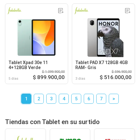
Tablet Xpad 30e 11
Tablet PAD X7 128GB 4GB
4+128GB Verde
RAM- Gris
$ 1.099.900,00
$ 596.900,00
$ 899.900,00
$ 516.000,00
5 días
3 días
1
2
3
4
5
6
7
>
Tiendas con Tablet en su surtido