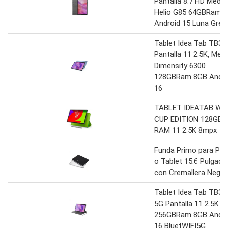
Pantalla 8.7 HD Medi
Helio G85 64GBRam 
Android 15 Luna Grey
Tablet Idea Tab TB3
Pantalla 11 2.5K, Med
Dimensity 6300
128GBRam 8GB Andro
16
TABLET IDEATAB WO
CUP EDITION 128GB 
RAM 11 2.5K 8mpx
Funda Primo para Port
o Tablet 15.6 Pulgada
con Cremallera Negra
Tablet Idea Tab TB3
5G Pantalla 11 2.5K
256GBRam 8GB Andro
16 BluetWIFI5G