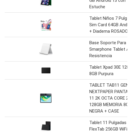
GB Android 13 con
Estuche
Tablet Niños 7 Pulga
Sim Card 64GB Androi
+ Diadema ROSADO
Base Soporte Para
Smarphone Tablet Al
Resistencia
Tablet Xpad 30E 128
8GB Purpura
TABLET TAB11 GEN 
NEXTPAPER PANTAL
11 2K OCTA CORE 2,
128GB MEMORIA 8GB
NEGRA + CASE
Tablet 11 Pulgadas
FlexTab 256GB WiFi G