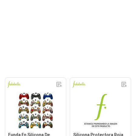
Funda En Silicona De
Silicona Protectora Roja