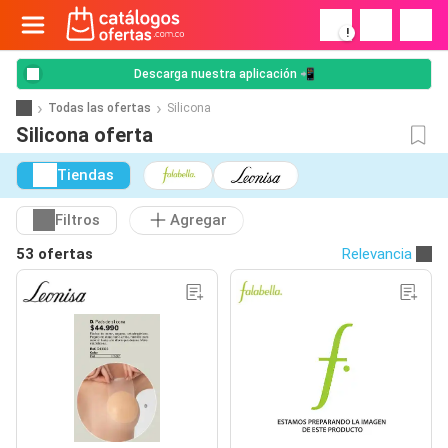
!
Descarga nuestra aplicación 📲
Todas las ofertas
Silicona
Silicona oferta
Tiendas
Filtros
Agregar
53 ofertas
Relevancia