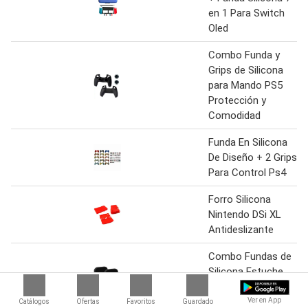
en 1 Para Switch
Oled
Combo Funda y
Grips de Silicona
para Mando PS5
Protección y
Comodidad
Funda En Silicona
De Diseño + 2 Grips
Para Control Ps4
Forro Silicona
Nintendo DSi XL
Antideslizante
Combo Fundas de
Silicona Estuche
Proteccion AirPods
2 Generacion 1 y 2
Ver en App
Catálogos
Ofertas
Favoritos
Guardado