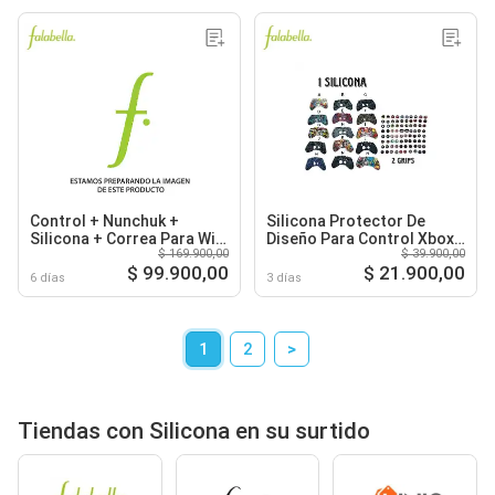
Control + Nunchuk +
Silicona Protector De
Silicona + Correa Para Wii
Diseño Para Control Xbox
$ 169.900,00
$ 39.900,00
Wiiu Color Blanco
Series SX
$ 99.900,00
$ 21.900,00
6 días
3 días
1
2
>
Tiendas con Silicona en su surtido