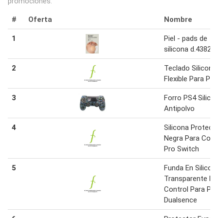
promociones.
#
Oferta
Nombre
1
Piel - pads de
silicona d.43823
2
Teclado Silicona
Flexible Para Pc
3
Forro PS4 Silico
Antipolvo
4
Silicona Protect
Negra Para Cont
Pro Switch
5
Funda En Silicon
Transparente Pa
Control Para Ps
Dualsence