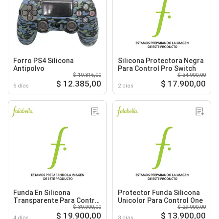
Forro PS4 Silicona
Silicona Protectora Negra
Antipolvo
Para Control Pro Switch
$ 19.816,00
$ 34.900,00
$ 12.385,00
$ 17.900,00
6 días
2 días
Funda En Silicona
Protector Funda Silicona
Transparente Para Control
Unicolor Para Control One
$ 39.900,00
$ 29.900,00
Para Ps5 Dualsence
$ 19.900,00
$ 13.900,00
4 días
3 días