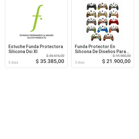
Estuche Funda Protectora
Funda Protector En
Silicona Dsi Xl
Silicona De Diseños Para
$ 56.616,00
$ 44.900,00
Control Ps5
$ 35.385,00
$ 21.900,00
5 días
3 días