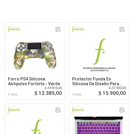
Forro PS4 Silicona
Protector Funda En
Antipolvo Fortnite - Verde
Silicona De Diseño Para
$ 19.816,00
$ 37.900,00
Control Ps4
$ 12.385,00
$ 15.900,00
6 días
3 días