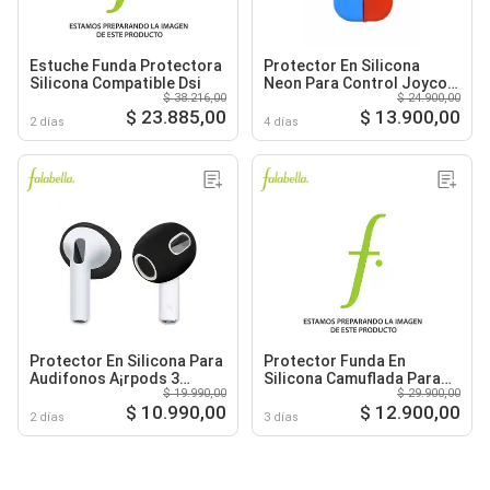
Estuche Funda Protectora
Protector En Silicona
Silicona Compatible Dsi
Neon Para Control Joycon
$ 38.216,00
$ 24.900,00
Switch
$ 23.885,00
$ 13.900,00
2 días
4 días
Protector En Silicona Para
Protector Funda En
Audifonos A¡rpods 3
Silicona Camuflada Para
$ 19.990,00
$ 29.900,00
Negro
Control Ps4
$ 10.990,00
$ 12.900,00
2 días
3 días