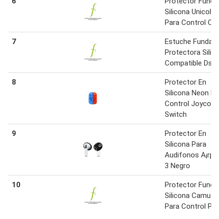
6
Protector Funda
Silicona Unicolor
Para Control On
7
Estuche Funda
Protectora Silic
Compatible Dsi
8
Protector En
Silicona Neon Pa
Control Joycon
Switch
9
Protector En
Silicona Para
Audifonos A¡rpo
3 Negro
10
Protector Funda
Silicona Camufl
Para Control Ps