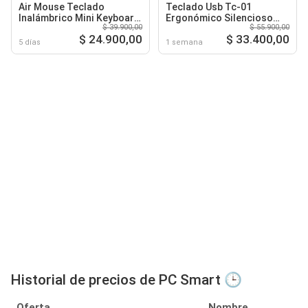
Air Mouse Teclado
Teclado Usb Tc-01
Inalámbrico Mini Keyboard
Ergonómico Silencioso
$ 39.900,00
$ 55.900,00
TV Box Smart PC
Compatible Pc Laptop
$ 24.900,00
$ 33.400,00
Smart Tv Plug & Play
5 días
1 semana
Historial de precios de PC Smart 🕒
Oferta
Nombre