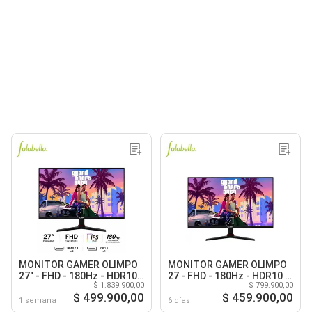
MONITOR GAMER OLIMPO
MONITOR GAMER OLIMPO
27" - FHD - 180Hz - HDR10 -
27 - FHD - 180Hz - HDR10 -
$ 1.839.900,00
$ 799.900,00
Sistema Pivotable - RGB
Sistema Pivotable - RGB
$ 499.900,00
$ 459.900,00
TRASERO - Adaptive Sync
TRASERO - Modelo
1 semana
6 días
27M180G