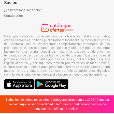
Socios
¿Te interesaría ser socio?
Contáctanos
Catalogosofertas.com.co reúne diariamente todos los catálogos actuales,
ofertas semanales, folletos publicitarios y lookbooks de todas las tiendas
de Colombia, así te mantenemos completamente informado de las
promociones de los catálogos, descuentos y ofertas y podrás encontrar
fácilmente una oferta específica, rebaja o descuento durante las
temporadas de descuentos de las tiendas de tu zona. Nuestro sitio es el
primero en mostrar los catálogos más recientes, incluso antes de que te
lleguen al correo, y por supuesto también podrás verlos desde tu trabajo,
escuela o tienda. Coloca Catalogosofertas.com.co en tus favoritos y ahorra
mucho tiempo y dinero. Además, leyendo folletos publicitarios digitales,
contribuyes a reducir el uso de papel y favoreces nuestro medio ambiente.
Todos los derechos reservados Catalogosofertas.com.co 2026 |
Cláusula
de descargo de responsabilidad
|
Términos y condiciones
|
Política de
privacidad
|
Política de cookies