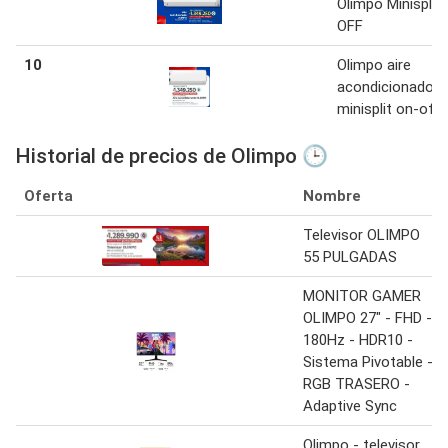
Olimpo Minisplit
OFF
10
Olimpo aire
acondicionado
minisplit on-off
Historial de precios de Olimpo 🕒
Oferta
Nombre
Televisor OLIMPO
55 PULGADAS
MONITOR GAMER
OLIMPO 27" - FHD -
180Hz - HDR10 -
Sistema Pivotable -
RGB TRASERO -
Adaptive Sync
Olimpo - televisor