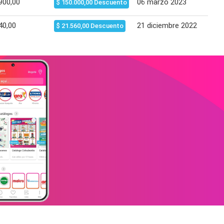
900,00
06 marzo 2023
05 
$ 150.000,00 Descuento
40,00
21 diciembre 2022
20 
$ 21.560,00 Descuento