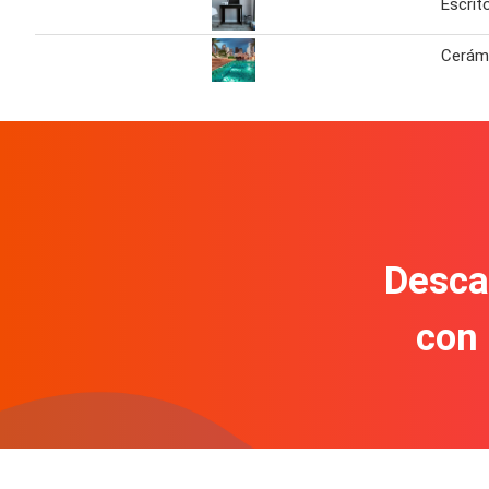
Escrit
Cerám
Descar
con