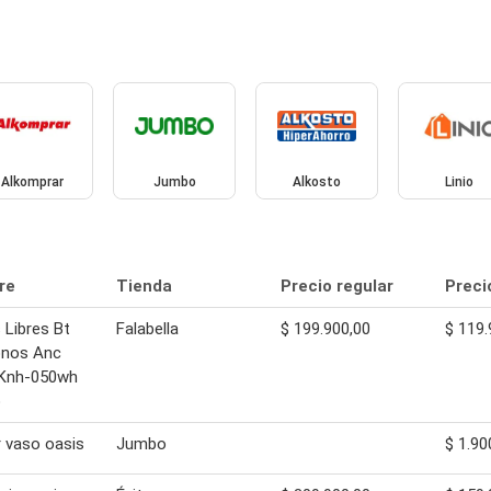
Alkomprar
Jumbo
Alkosto
Linio
re
Tienda
Precio regular
Preci
Libres Bt
Falabella
$ 199.900,00
$ 119.
onos Anc
 Knh-050wh
o
r vaso oasis
Jumbo
$ 1.90