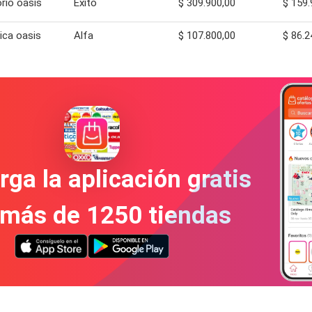
orio oasis
Éxito
$ 309.900,00
$ 159.
ica oasis
Alfa
$ 107.800,00
$ 86.2
ga la aplicación gratis
 más de 1250 tiendas