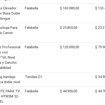
e Elevador
Falabella
$ 160.080,00
$ 133.
r Base Doble
Wengue
Burbuja Para
Falabella
$ 25.860,00
$ 23.2
a Canon
e Profesional
Falabella
$ 120.000,00
$ 79.9
m con
Tilt, Nivel
a y Gancho
abilidad
ag bandeja
Tiendas D1
$ 34.9
ca doble nivel
TE PARA TV
Falabella
$ 44.900,00
$ 44.7
 HYW3M 32-
VEL