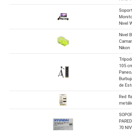
Soport
Monito
Nivel 
Nivel 
Camar
Nikon
Trípod
105 c
Paneo/
Burbuj
de Est
Red fl
metáli
SOPOR
PARED
70 NI