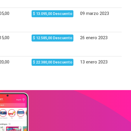
05,00
09 marzo 2023
08 
$ 13.095,00 Descuento
15,00
26 enero 2023
25 
$ 12.585,00 Descuento
20,00
13 enero 2023
12 
$ 22.380,00 Descuento