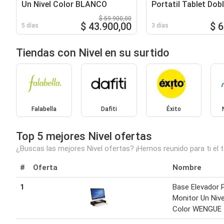
Un Nivel Color BLANCO
Portatil Tablet Dobl
Hierr
$ 59.900,00
$ 43.900,00
$ 
5 días
3 días
Tiendas con Nivel en su surtido
Falabella
Dafiti
Éxito
Top 5 mejores Nivel ofertas
¿Buscas las mejores Nivel ofertas? ¡Hemos reunido para ti el 
#
Oferta
Nombre
1
Base Elevador 
Monitor Un Nive
Color WENGUE