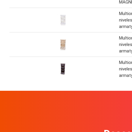
MAGN
Multio
nivele
armat
Multio
nivele
armat
Multio
nivele
armat