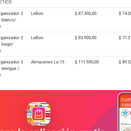
ETICO
rganizador 2
LeBon
$ 87.300,00
$ 74.2
s blanco/
y
rganizador 2
LeBon
$ 83.900,00
$ 71.3
s beige/
y
rganizador 3
Almacenes La 13
$ 111.900,00
$ 89.5
s wengue /
y