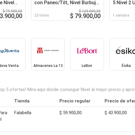
e Nivel
con Paneo/Tilt, Nivel Burbuja
5 Nivel 2
y Gancho de Estabilidad
$ 79.900,00
$ 120.000,00
63.900,00
$ 79.900,00
23 horas
1 semana
Nova Venta
Almacenes La 13
LeBon
Ésika
top 5 ofertas! Mira aquí dónde conseguir Nivel al mejor precio y a
Tienda
Precio regular
Precio de ofe
Para
Falabella
$ 59.900,00
$ 43.900,00
l