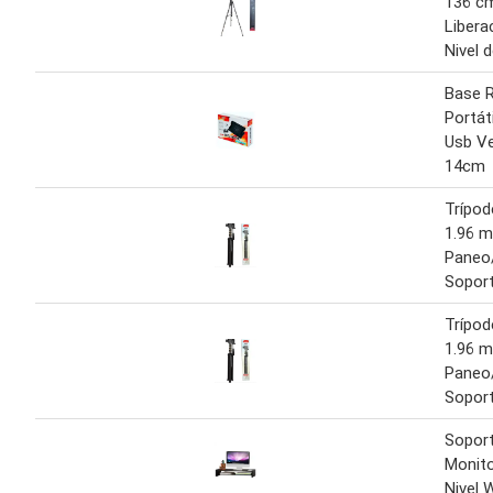
136 c
Libera
Nivel 
Base R
Portáti
Usb Ve
14cm
Trípod
1.96 m
Paneo/T
Soport
Trípod
1.96 m
Paneo/T
Soport
Soport
Monito
Nivel 