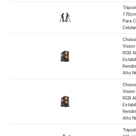
Trípod
170cm 
Para 
Celula
Chass
Visio
RGB A
Estabi
Rendi
Alto N
Chass
Visio
RGB A
Estabi
Rendi
Alto N
Trípod