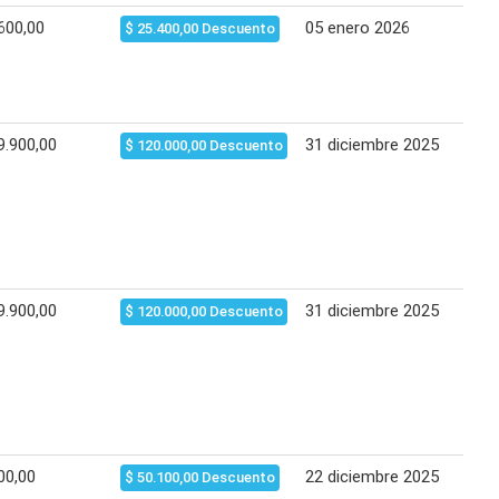
600,00
05 enero 2026
19 
$ 25.400,00 Descuento
9.900,00
31 diciembre 2025
04 
$ 120.000,00 Descuento
9.900,00
31 diciembre 2025
24 
$ 120.000,00 Descuento
00,00
22 diciembre 2025
28 
$ 50.100,00 Descuento