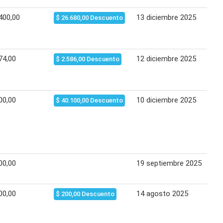
400,00
13 diciembre 2025
27 
$ 26.680,00 Descuento
74,00
12 diciembre 2025
18 
$ 2.586,00 Descuento
00,00
10 diciembre 2025
16 
$ 40.100,00 Descuento
00,00
19 septiembre 2025
15 
00,00
14 agosto 2025
22 
$ 200,00 Descuento