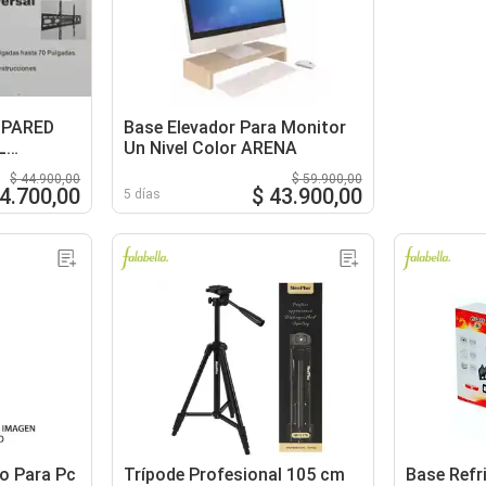
 PARED
Base Elevador Para Monitor
L
Un Nivel Color ARENA
$ 44.900,00
$ 59.900,00
44.700,00
$ 43.900,00
5 días
o Para Pc
Trípode Profesional 105 cm
Base Refri