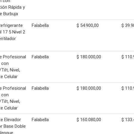
m con
ción Rápida y
de Burbuja
efrigerante
Falabella
$ 54.900,00
$ 39.9
l 17 5 Nivel 2
ntilador
e Profesional
Falabella
$ 180.000,00
$ 110.
 con
ilt, Nivel,
e Celular
e Profesional
Falabella
$ 180.000,00
$ 110.
 con
ilt, Nivel,
e Celular
e Elevador
Falabella
$ 160.080,00
$ 133.
r Base Doble
Wengue