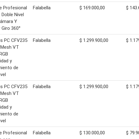
e Profesional
Falabella
$ 169.000,00
$ 143.
Doble Nivel
Cámara Y
r Giro 360°
is PC CFV235
Falabella
$ 1.299.900,00
$ 1.17
n Mesh VT
RGB
lidad y
miento de
ivel
is PC CFV235
Falabella
$ 1.299.900,00
$ 1.17
n Mesh VT
RGB
lidad y
miento de
ivel
e Profesional
Falabella
$ 130.000,00
$ 79.9