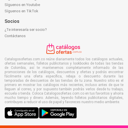
Síguenos en Youtube
Síguenos en TikTok
Socios
¿Te interesaría ser socio?
Contáctanos
Catalogosofertas.com.co reúne diariamente todos los catálogos actuales,
ofertas semanales, folletos publicitarios y lookbooks de todas las tiendas
de Colombia, así te mantenemos completamente informado de las
promociones de los catálogos, descuentos y ofertas y podrás encontrar
fácilmente una oferta específica, rebaja o descuento durante las
temporadas de descuentos de las tiendas de tu zona. Nuestro sitio es el
primero en mostrar los catálogos más recientes, incluso antes de que te
lleguen al correo, y por supuesto también podrás verlos desde tu trabajo,
escuela o tienda. Coloca Catalogosofertas.com.co en tus favoritos y ahorra
mucho tiempo y dinero. Además, leyendo folletos publicitarios digitales,
contribuyes a reducir el uso de papel y favoreces nuestro medio ambiente.