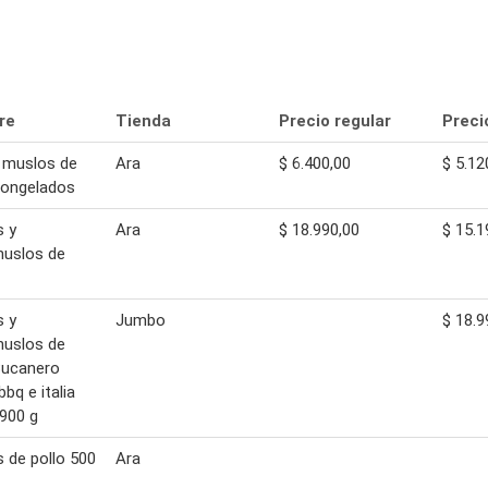
re
Tienda
Precio regular
Preci
- muslos de
Ara
$ 6.400,00
$ 5.12
congelados
s y
Ara
$ 18.990,00
$ 15.1
muslos de
s y
Jumbo
$ 18.9
muslos de
Bucanero
bq e italia
900 g
 de pollo 500
Ara