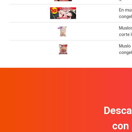
En mus
conge
Muslos
corte 
Muslo 
congel
Descar
con