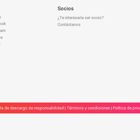
Socios
n
¿Te interesaría ser socio?
ook
Contáctanos
ram
be
k
la de descargo de responsabilidad
|
Términos y condiciones
|
Política de pri