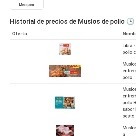
Merqueo
Historial de precios de Muslos de pollo 🕒
Oferta
Nomb
Libra 
pollo 
Muslo
entre
pollo
Muslo
entre
pollo 
sabor b
pesto 
Muslos
g