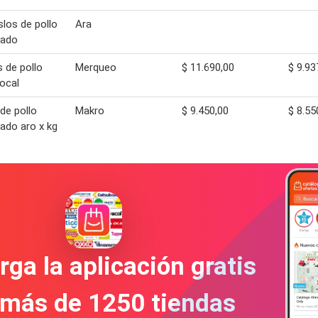
los de pollo
Ara
lado
 de pollo
Merqueo
$ 11.690,00
$ 9.93
local
de pollo
Makro
$ 9.450,00
$ 8.55
ado aro x kg
ga la aplicación gratis
 más de 1250 tiendas