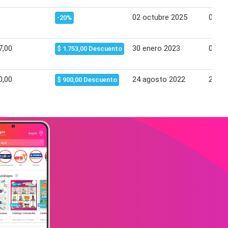
02 octubre 2025
05 no
-20%
7,00
30 enero 2023
01 m
$ 1.753,00 Descuento
0,00
24 agosto 2022
23 se
$ 900,00 Descuento