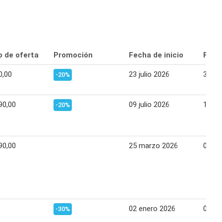
o de oferta
Promoción
Fecha de inicio
Fecha
0,00
23 julio 2026
31 jul
-20%
90,00
09 julio 2026
15 jul
-20%
90,00
25 marzo 2026
05 ab
02 enero 2026
07 en
-30%