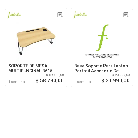
SOPORTE DE MESA
Base Soporte Para Laptop
MULTIFUNCINAL B615
Portatil Accesorio De
$ 89.500,00
$ 23.990,00
MADERADERA Y ACERO
Mesa Refrigerante
$ 58.790,00
$ 21.990,00
60X40
1 semana
1 semana