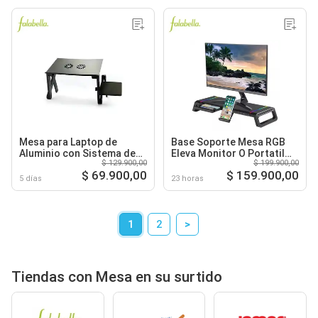
Mesa para Laptop de
Base Soporte Mesa RGB
Aluminio con Sistema de
Eleva Monitor O Portatil
$ 129.900,00
$ 199.900,00
Ventiladores Integrados y
Puerto USB
$ 69.900,00
$ 159.900,00
Bloqueo Automático
5 días
23 horas
1
2
>
Tiendas con Mesa en su surtido