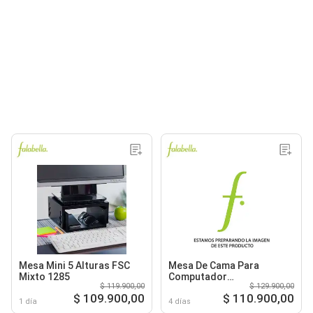
Mesa Mini 5 Alturas FSC
Mesa De Cama Para
Mixto 1285
Computador
$ 119.900,00
$ 129.900,00
Multifuncional Plegable
$ 109.900,00
$ 110.900,00
Marron Claro
1 día
4 días