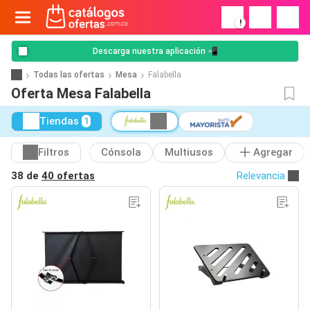
!
Descarga nuestra aplicación 📲
Todas las ofertas
Mesa
Falabella
Oferta Mesa Falabella
Tiendas
1
Filtros
Cónsola
Multiusos
Agregar
38 de
40 ofertas
Relevancia