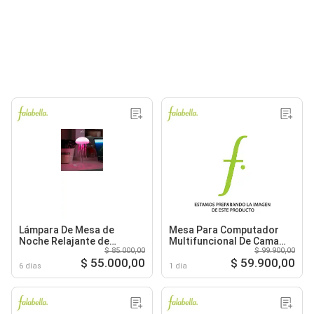
Lámpara De Mesa de
Mesa Para Computador
Noche Relajante de
Multifuncional De Cama
$ 85.000,00
$ 99.900,00
Medusa con Movimiento
Plegable Ajustable
$ 55.000,00
$ 59.900,00
3720
Cromado
6 días
1 día