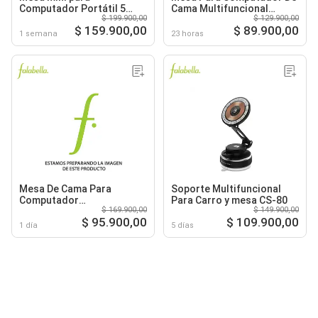
Computador Portátil 5
Cama Multifuncional
$ 199.900,00
$ 129.900,00
Alturas
Plegable Ajustable
$ 159.900,00
$ 89.900,00
1 semana
23 horas
Mesa De Cama Para
Soporte Multifuncional
Computador
Para Carro y mesa CS-80
$ 169.900,00
$ 149.900,00
Multifuncional Plegable
$ 95.900,00
$ 109.900,00
Ajustable
1 día
5 días