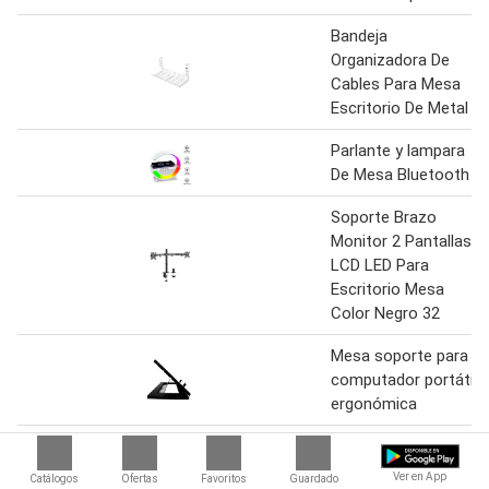
Bandeja
Organizadora De
Cables Para Mesa
Escritorio De Metal
Parlante y lampara
De Mesa Bluetooth
Soporte Brazo
Monitor 2 Pantallas
LCD LED Para
Escritorio Mesa
Color Negro 32
Mesa soporte para
computador portátil
ergonómica
Proyector de
estrellas y luz
Ver en App
Catálogos
Ofertas
Favoritos
Guardado