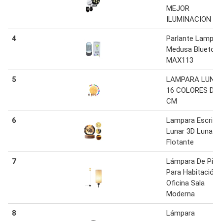
MEJOR
ILUMINACION
4
Parlante Lampar
Medusa Bluetoo
MAX113
5
LAMPARA LUNA
16 COLORES DE 
CM
6
Lampara Escrito
Lunar 3D Luna
Flotante
7
Lámpara De Pie 
Para Habitación
Oficina Sala
Moderna
8
Lámpara