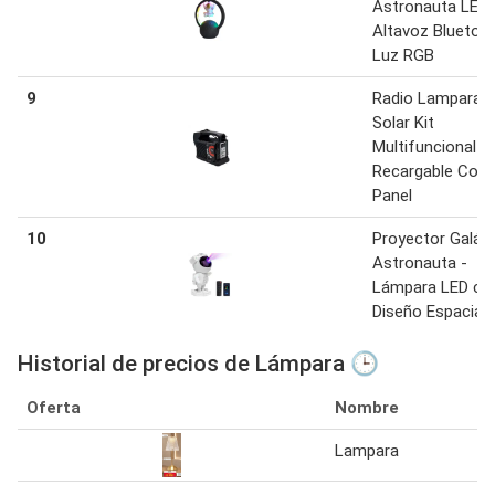
Astronauta LED
Altavoz Bluetoo
Luz RGB
9
Radio Lampara
Solar Kit
Multifuncional
Recargable Con
Panel
10
Proyector Galác
Astronauta -
Lámpara LED co
Diseño Espacial
Historial de precios de Lámpara 🕒
Oferta
Nombre
Lampara