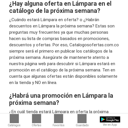
¿Hay alguna oferta en Lámpara en el
catálogo de la próxima semana?
¿Cuándo estará Lámpara en oferta? o ¿Habrán
descuentos en Lámpara la próxima semana? Estas son
preguntas muy frecuentes ya que muchas personas
hacen su lista de compras basados en promociones,
descuentos y ofertas. Por eso, Catalogosofertas.com.co
siempre será el primero en publicar los catálogos de la
próxima semana. Asegúrate de mantenerte atento a
nuestra página web para descubrir si Lámpara estará en
promoción en el catálogo de la próxima semana. Ten en
cuenta que algunas ofertas están disponibles solamente
en la tienda y NO en línea.
¿Habrá una promoción en Lámpara la
próxima semana?
¿En cuál tienda estará Lámpara en oferta la próxima
semana? Puedes comprar los mismos productos en una
gran variedad de tiendas, por lo que tiene sentido
Ver en App
Catálogos
Ofertas
Favoritos
Guardado