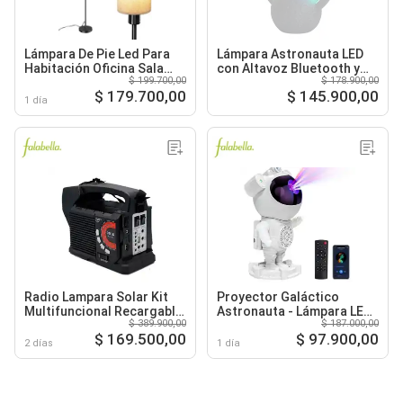
Lámpara De Pie Led Para
Lámpara Astronauta LED
Habitación Oficina Sala
con Altavoz Bluetooth y
$ 199.700,00
$ 178.900,00
Moderna
Luz RGB
$ 179.700,00
$ 145.900,00
1 día
Radio Lampara Solar Kit
Proyector Galáctico
Multifuncional Recargable
Astronauta - Lámpara LED
$ 389.900,00
$ 187.000,00
Con Panel
con Diseño Espacial
$ 169.500,00
$ 97.900,00
2 días
1 día