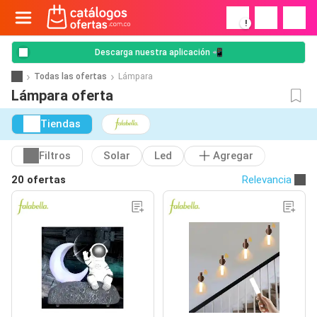
!
Descarga nuestra aplicación 📲
Todas las ofertas
Lámpara
Lámpara oferta
Tiendas
Filtros
Solar
Led
Agregar
20 ofertas
Relevancia