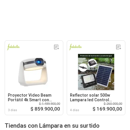
Proyector Video Beam
Reflector solar 500w
Portátil 4k Smart con
Lampara led Control
$ 1.489.900,00
$ 260.000,00
Lampara Luz Android
remoto Exterior
$ 859.900,00
$ 169.900,00
Inalambrico
3 días
4 días
Tiendas con Lámpara en su surtido