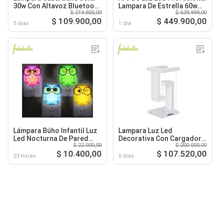
30w Con Altavoz Bluetooth
Lampara De Estrella 60w
$ 219.800,00
$ 639.999,00
Y Control
5600k
$ 109.900,00
$ 449.900,00
5 días
1 día
Lámpara Búho Infantil Luz
Lampara Luz Led
Led Nocturna De Pared
Decorativa Con Cargador
$ 22.000,00
$ 200.000,00
Decorativa
Inalámbrico 2238 TM
$ 10.400,00
$ 107.520,00
23 horas
5 días